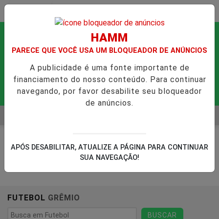
Entrar
HAMM
PARECE QUE VOCÊ USA UM BLOQUEADOR DE ANÚNCIOS
A publicidade é uma fonte importante de
financiamento do nosso conteúdo. Para continuar
navegando, por favor desabilite seu bloqueador
de anúncios.
MENU
ESPIRITUAIS QUE PODEM FORTALECER A SAÚDE MENTAL E RE
EM ALTA
APÓS DESABILITAR, ATUALIZE A PÁGINA PARA CONTINUAR
SUA NAVEGAÇÃO!
FUTEBOL
GRÊMIO
BUSCAR