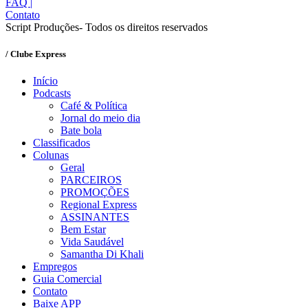
FAQ
|
Contato
Script Produções- Todos os direitos reservados
/ Clube Express
Início
Podcasts
Café & Política
Jornal do meio dia
Bate bola
Classificados
Colunas
Geral
PARCEIROS
PROMOÇÕES
Regional Express
ASSINANTES
Bem Estar
Vida Saudável
Samantha Di Khali
Empregos
Guia Comercial
Contato
Baixe APP