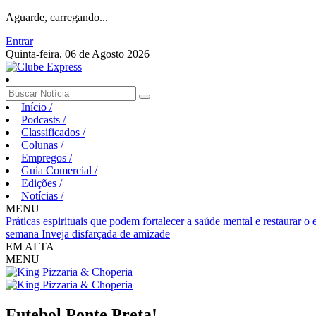
Aguarde, carregando...
Entrar
Quinta-feira, 06 de Agosto 2026
Início
/
Podcasts
/
Classificados
/
Colunas
/
Empregos
/
Guia Comercial
/
Edições
/
Notícias
/
MENU
Práticas espirituais que podem fortalecer a saúde mental e restaurar o
semana
Inveja disfarçada de amizade
EM ALTA
MENU
Futebol
Ponte Preta!